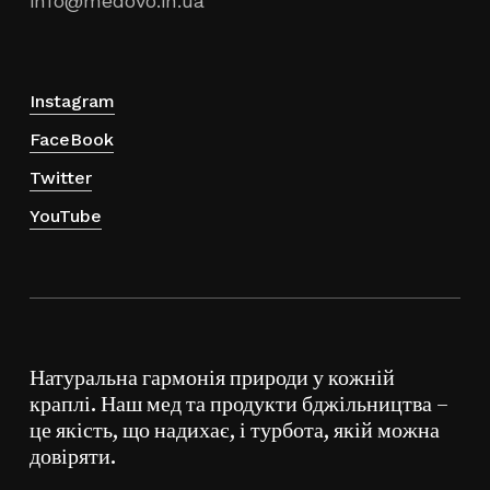
Twitter
YouTube
Натуральна гармонія природи у кожній
краплі. Наш мед та продукти бджільництва –
це якість, що надихає, і турбота, якій можна
довіряти.
Разом:
0,00
₴
Оформлення
Переглянути Кошик
Замовлення