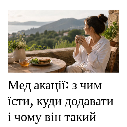
Мед акації: з чим
їсти, куди додавати
і чому він такий