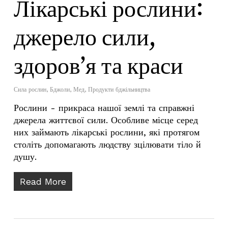
Лікарські рослини:
джерело сили,
здоров’я та краси
Сила рослин
,
Бджоли
,
Мед
,
Продукти бджільництва
Рослини - прикраса нашої землі та справжні
джерела життєвої сили. Особливе місце серед
них займають лікарські рослини, які протягом
століть допомагають людству зцілювати тіло й
душу.
Read More