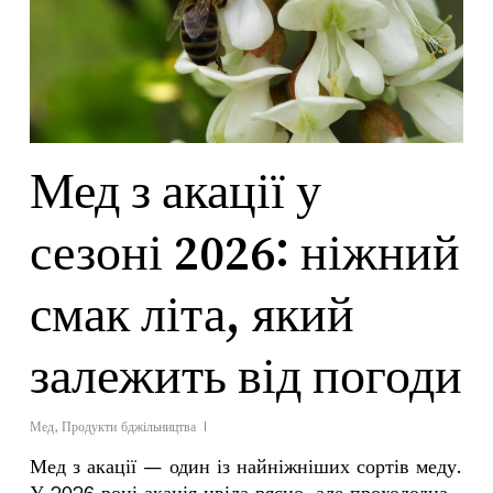
Мед з акації у
сезоні 2026: ніжний
смак літа, який
залежить від погоди
Мед
,
Продукти бджільництва
Мед з акації — один із найніжніших сортів меду.
У 2026 році акація цвіла рясно, але прохолодна