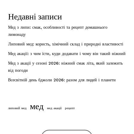
Недавні записи
Мед з липи: смак, особливості та рецепт домашнього
лимонаду
Липовий мед: користь, хімічний склад і природні властивості
Мед акації: з чим їсти, куди додавати і чому він такий ніжний
Мед з акації у сезоні 2026: ніжний смак літа, який залежить
від погоди
Всесвітній день бджоли 2026: разом для людей і планети
мед
липовий мед
мед акації
рецепт