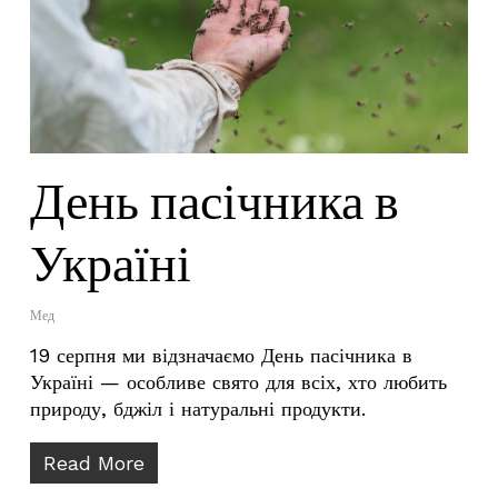
День пасічника в
Україні
Мед
19 серпня ми відзначаємо День пасічника в
Україні — особливе свято для всіх, хто любить
природу, бджіл і натуральні продукти.
У кошику немає товарів.
Read More
Go To Shop