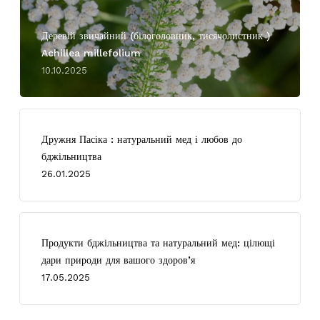
Деревій звичайний (білоголовник, тисячолистник )
Achillea millefolium
10.10.2025
Дружня Пасіка : натуральний мед і любов до
бджільництва
26.01.2025
Продукти бджільництва та натуральний мед: цілющі
дари природи для вашого здоров’я
17.05.2025