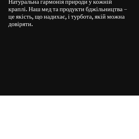
Натуральна гармонія природи у кожній
краплі. Наш мед та продукти бджільництва –
це якість, що надихає, і турбота, якій можна
довіряти.
Разом:
0,00
₴
Оформлення
Переглянути Кошик
Замовлення