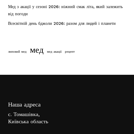
Мед з акації у сезоні 2026: ніжний смак літа, який залежить
від погоди
Всесвітній день бджоли 2026: разом для людей і планети
мед
липовий мед
мед акації
рецепт
Наша адреса
с. Томашівка,
Київська область