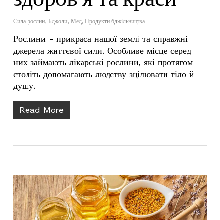
Сила рослин
,
Бджоли
,
Мед
,
Продукти бджільництва
Рослини - прикраса нашої землі та справжні
джерела життєвої сили. Особливе місце серед
них займають лікарські рослини, які протягом
століть допомагають людству зцілювати тіло й
душу.
Read More
У кошику немає товарів.
Go To Shop