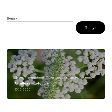
Пошук
Пошук
Деревій звичайний (білоголовник, тисячолистник )
Achillea millefolium
10.10.2025