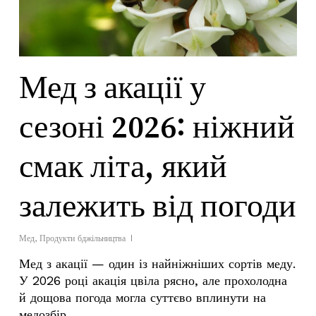
Мед з акації у
сезоні 2026: ніжний
смак літа, який
залежить від погоди
Мед
,
Продукти бджільництва
Мед з акації — один із найніжніших сортів меду.
У 2026 році акація цвіла рясно, але прохолодна
й дощова погода могла суттєво вплинути на
медозбір.