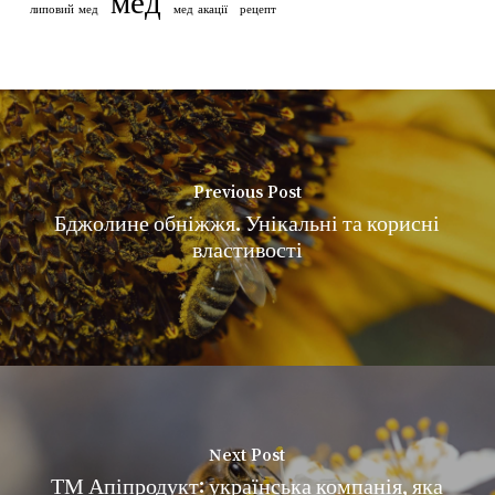
мед
липовий мед
мед акації
рецепт
Previous Post
Бджолине обніжжя. Унікальні та корисні
властивості
Next Post
ТМ Апіпродукт: українська компанія, яка