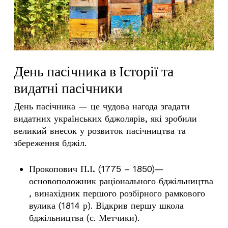
День пасічника в Історії та
видатні пасічники
День пасічника
— це чудова нагода згадати
видатних українських бджолярів, які зробили
великий внесок у розвиток пасічництва та
збереження бджіл.
Прокопович П.І.
(1775 – 1850)—
основоположник раціонального бджільництва
, винахідник першого розбірного рамкового
вулика (1814 р). Відкрив першу школа
бджільництва (с. Метчики).