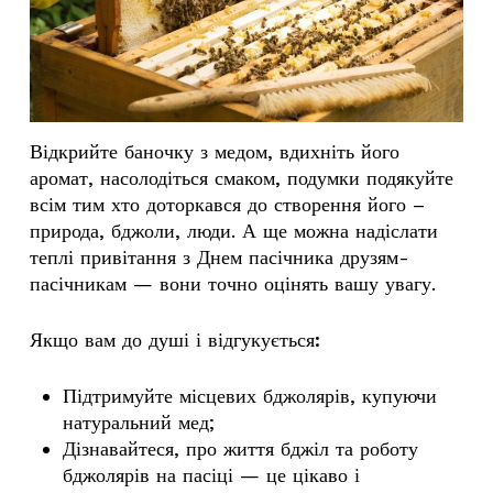
Відкрийте баночку з медом, вдихніть його
аромат, насолодіться смаком, подумки подякуйте
всім тим хто доторкався до створення його –
природа, бджоли, люди. А ще можна надіслати
теплі
привітання з Днем пасічника
друзям-
пасічникам — вони точно оцінять вашу увагу.
Якщо вам до душі і відгукується:
Підтримуйте місцевих бджолярів, купуючи
натуральний мед;
Дізнавайтеся, про життя бджіл та роботу
бджолярів на пасіці — це цікаво і