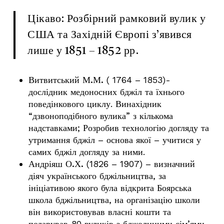
Цікаво: Розбірний рамковий вулик у
США та Західній Європі з’явився
лише у 1851 – 1852 рр.
Витвитський М.М.
( 1764 – 1853)-
дослідник медоносних бджіл та їхнього
поведінкового циклу. Винахідник
“дзвоноподібного вулика” з кількома
надставками; Розробив технологію догляду та
утримання бджіл – основа якої – учитися у
самих бджіл догляду за ними.
Андріяш О.Х.
(1826 – 1907) – визначний
діяч українського бджільництва, за
ініціативою якого була відкрита Боярська
школа бджільництва, на організацію школи
він використовував власні кошти та
подарував 80 вуликів з бджолиними сім’ями.