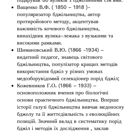
Ващенко В.Ф.
( 1850 – 1918 )-
популяризатор бджільництва, автор
протиройового методу, акцентував
важливість кочового бджільництва,
винахідник вулика-лежака з вузькими та
високими рамками.
Шимановський В.Ю.
(1866 -1934) –
видатний педагог, знавець світового
бджільництва, популізатор кращих методів
використання бджіл у різних умовах
медозборувідомий селекціонер порід бджіл;
Кожевников Г.О.
(1866 – 1933) –
основоположник вчення про біологічні
основи практичного бджільництва. Вперше
історії галузі бджільництва вивчав медоносну
бджолу та її життєдіяльність з еволюційних
позицій. Значний вклад в систематику порід
бджіл і методів їх дослідження , заклав