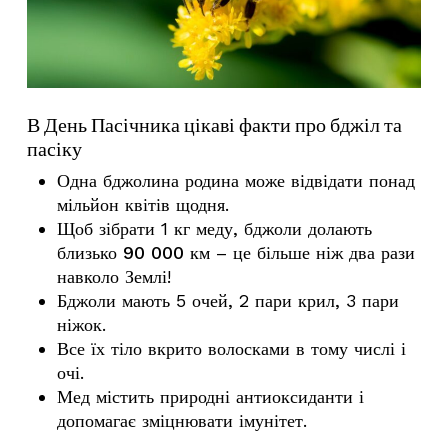
У кошику немає товарів.
Go To Shop
В День Пасічника цікаві факти про бджіл та
пасіку
Одна бджолина родина може відвідати понад
мільйон квітів щодня
.
Щоб зібрати 1 кг меду, бджоли долають
близько
90 000 км
– це більше ніж два рази
навколо Землі!
Бджоли мають 5 очей, 2 пари крил, 3 пари
ніжок.
Все їх тіло вкрито волосками в тому числі і
очі.
Мед містить природні антиоксиданти і
допомагає зміцнювати імунітет.