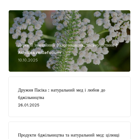
Деревій звичайний (білоголовник, тисячолистник )
Achillea millefolium
10.10.2025
Дружня Пасіка : натуральний мед і любов до
бджільництва
26.01.2025
Продукти бджільництва та натуральний мед: цілющі