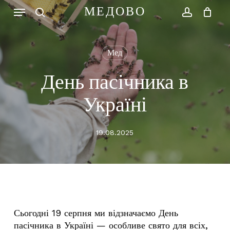
Skip
Menu
МЕДОВО
to
search
account
Close
Cart
main
Cart
content
Мед
День пасічника в
Україні
19.08.2025
Сьогодні 19 серпня ми відзначаємо
День
пасічника
в Україні — особливе свято для всіх,